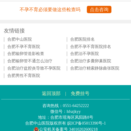
不孕不育必须要做这些检查吗
点击咨询
友情链接
合肥中山医院
合肥医院排名
合肥不孕不育医院
合肥不孕不育医院排名
合肥输卵管造影检查
合肥治不孕医院
合肥输卵管不通怎么治疗
合肥治疗多囊卵巢医院
合肥治疗盆腔炎导致不孕医院
合肥治疗精索静脉曲张医院
合肥男性不育医院
返回顶部
|
免费挂号
咨询热线：0551-64252222
微信号：hfszjkyy
地址：合肥市瑶海区凤阳路8号
合肥中山医院版权所有
皖ICP备05013390号-1
公安机关备案号 34010202600218