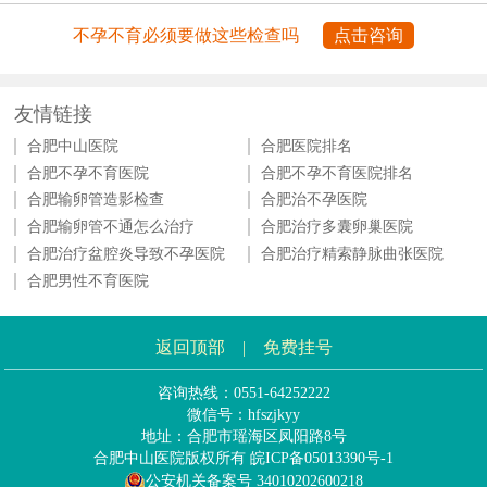
不孕不育必须要做这些检查吗
点击咨询
友情链接
合肥中山医院
合肥医院排名
合肥不孕不育医院
合肥不孕不育医院排名
合肥输卵管造影检查
合肥治不孕医院
合肥输卵管不通怎么治疗
合肥治疗多囊卵巢医院
合肥治疗盆腔炎导致不孕医院
合肥治疗精索静脉曲张医院
合肥男性不育医院
返回顶部
|
免费挂号
咨询热线：0551-64252222
微信号：hfszjkyy
地址：合肥市瑶海区凤阳路8号
合肥中山医院版权所有
皖ICP备05013390号-1
公安机关备案号 34010202600218