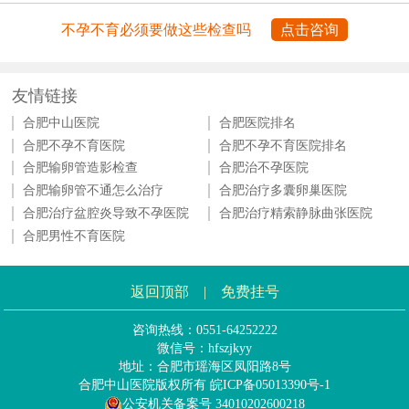
不孕不育必须要做这些检查吗
点击咨询
友情链接
合肥中山医院
合肥医院排名
合肥不孕不育医院
合肥不孕不育医院排名
合肥输卵管造影检查
合肥治不孕医院
合肥输卵管不通怎么治疗
合肥治疗多囊卵巢医院
合肥治疗盆腔炎导致不孕医院
合肥治疗精索静脉曲张医院
合肥男性不育医院
返回顶部
|
免费挂号
咨询热线：0551-64252222
微信号：hfszjkyy
地址：合肥市瑶海区凤阳路8号
合肥中山医院版权所有
皖ICP备05013390号-1
公安机关备案号 34010202600218