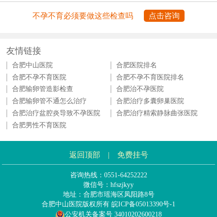
不孕不育必须要做这些检查吗
点击咨询
友情链接
合肥中山医院
合肥医院排名
合肥不孕不育医院
合肥不孕不育医院排名
合肥输卵管造影检查
合肥治不孕医院
合肥输卵管不通怎么治疗
合肥治疗多囊卵巢医院
合肥治疗盆腔炎导致不孕医院
合肥治疗精索静脉曲张医院
合肥男性不育医院
返回顶部
|
免费挂号
咨询热线：0551-64252222
微信号：hfszjkyy
地址：合肥市瑶海区凤阳路8号
合肥中山医院版权所有
皖ICP备05013390号-1
公安机关备案号 34010202600218